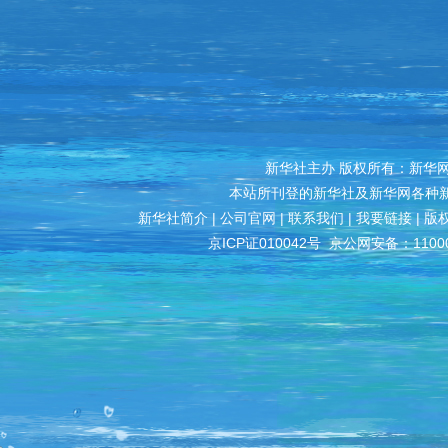
新华社主办 版权所有：新华网股份有
本站所刊登的新华社及新华网各种
新华社简介
|
公司官网
|
联系我们
|
我要链接
|
版
京ICP证010042号
京公网安备：11000