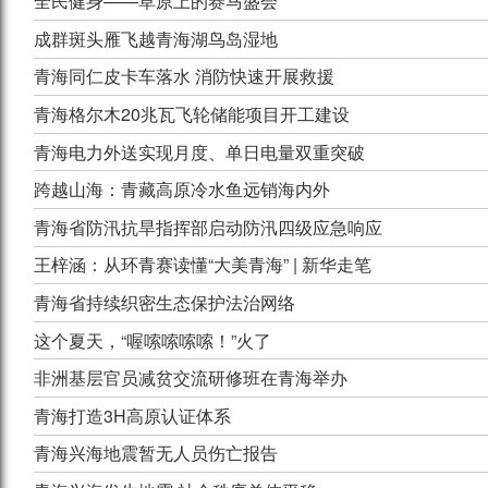
全民健身——草原上的赛马盛会
成群斑头雁飞越青海湖鸟岛湿地
青海同仁皮卡车落水 消防快速开展救援
青海格尔木20兆瓦飞轮储能项目开工建设
青海电力外送实现月度、单日电量双重突破
跨越山海：青藏高原冷水鱼远销海内外
青海省防汛抗旱指挥部启动防汛四级应急响应
王梓涵：从环青赛读懂“大美青海” | 新华走笔
青海省持续织密生态保护法治网络
这个夏天，“喔嗦嗦嗦嗦！”火了
非洲基层官员减贫交流研修班在青海举办
青海打造3H高原认证体系
青海兴海地震暂无人员伤亡报告