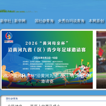
新华社
|
新华网
国社@青海
央秀白玛说青海
本网原创
2026“黄河母亲杯”沿黄河九省（区）青少年足球
邀请赛
国社@青海