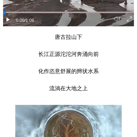
0:00
/1:06
唐古拉山下
长江正源沱沱河奔涌向前
化作恣意舒展的辫状水系
流淌在大地之上