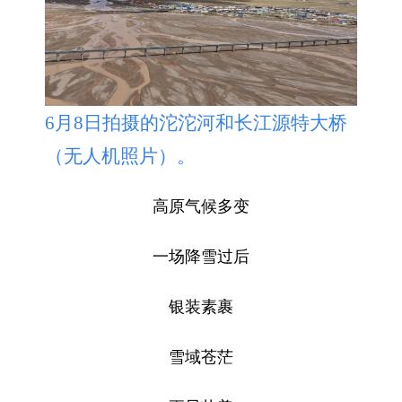
6月8日拍摄的沱沱河和长江源特大桥
（无人机照片）。
高原气候多变
一场降雪过后
银装素裹
雪域苍茫