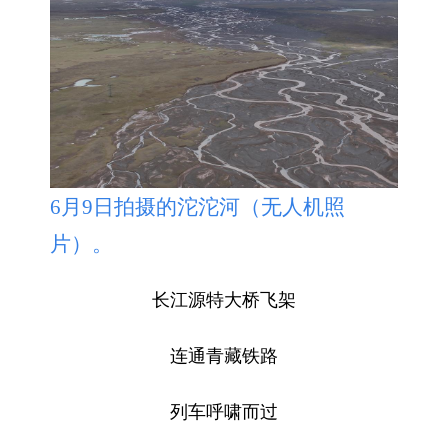
6月9日拍摄的沱沱河（无人机照
片）。
长江源特大桥飞架
连通青藏铁路
列车呼啸而过