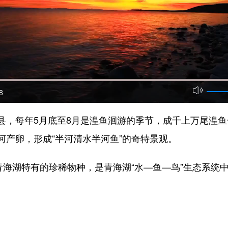
8
县，每年5月底至8月是湟鱼洄游的季节，成千上万尾湟
河产卵，形成“半河清水半河鱼”的奇特景观。
青海湖特有的珍稀物种，是青海湖“水—鱼—鸟”生态系统