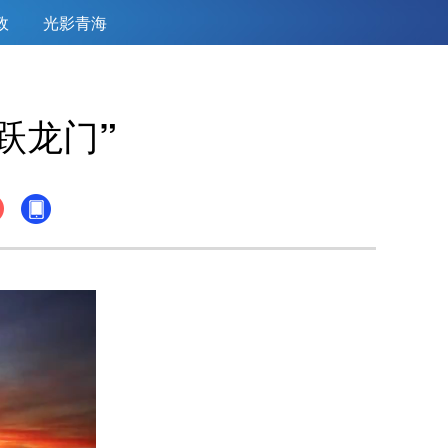
政
光影青海
跃龙门”