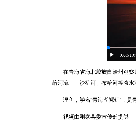
0:00
/1:0
在青海省海北藏族自治州刚察
给河流——沙柳河、布哈河等淡水
湟鱼，学名“青海湖裸鲤”，是
视频由刚察县委宣传部提供