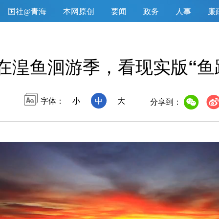
国社@青海
本网原创
要闻
政务
人事
廉
在湟鱼洄游季，看现实版“鱼
字体：
小
中
大
分享到：