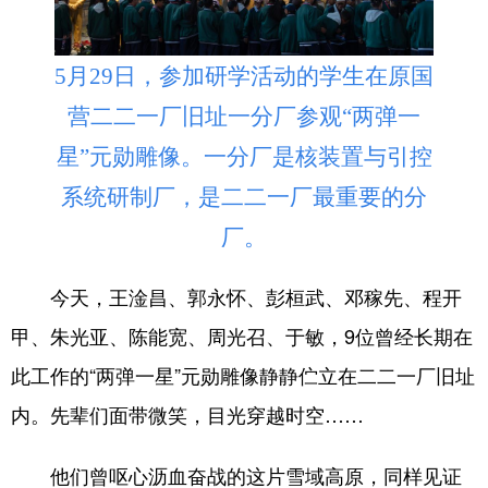
5月29日，参加研学活动的学生在原国
营二二一厂旧址一分厂参观“两弹一
星”元勋雕像。一分厂是核装置与引控
系统研制厂，是二二一厂最重要的分
厂。
今天，王淦昌、郭永怀、彭桓武、邓稼先、程开
甲、朱光亚、陈能宽、周光召、于敏，9位曾经长期在
此工作的“两弹一星”元勋雕像静静伫立在二二一厂旧址
内。先辈们面带微笑，目光穿越时空……
他们曾呕心沥血奋战的这片雪域高原，同样见证