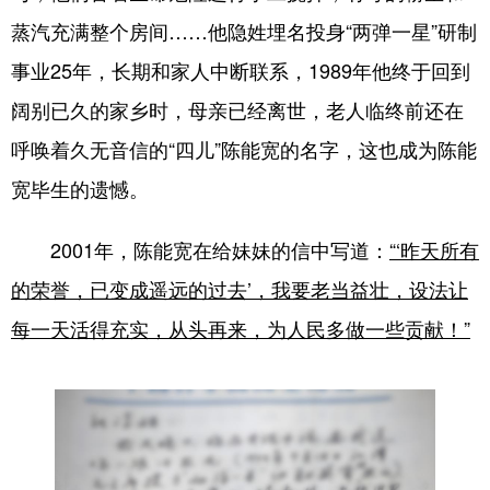
蒸汽充满整个房间……他隐姓埋名投身“两弹一星”研制
事业25年，长期和家人中断联系，1989年他终于回到
阔别已久的家乡时，母亲已经离世，老人临终前还在
呼唤着久无音信的“四儿”陈能宽的名字，这也成为陈能
宽毕生的遗憾。
2001年，陈能宽在给妹妹的信中写道：
“‘昨天所有
的荣誉，已变成遥远的过去’，我要老当益壮，设法让
每一天活得充实，从头再来，为人民多做一些贡献！”