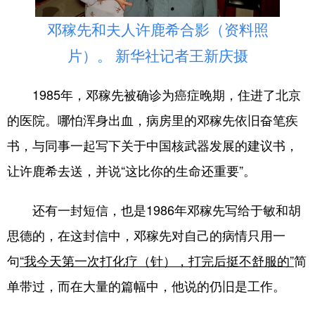
邓稼先和夫人许鹿希合影（资料照
片）。 新华社记者王新庆摄
1985年，邓稼先被确诊为癌症晚期，住进了北京
的医院。哪怕浑身出血，病房里的邓稼先依旧奋笔疾
书，与同事一起写下关于中国核武器发展的建议书，
让许鹿希去送，并说“这比你的生命还重要”。
还有一封短信，也是1986年邓稼先写给于敏和胡
思德的，在这封信中，邓稼先对自己的病情只用一
句
“我今天第一次打化疗（针），打完后挺不舒服的”
简
单带过，而在大量的篇幅中，他说的仍旧是工作。