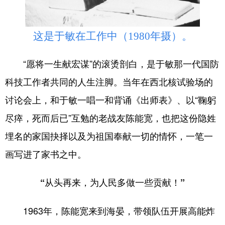
这是于敏在工作中（1980年摄）。
“愿将一生献宏谋”的滚烫剖白，是于敏那一代国防
科技工作者共同的人生注脚。当年在西北核试验场的
讨论会上，和于敏一唱一和背诵《出师表》、以“鞠躬
尽瘁，死而后已”互勉的老战友陈能宽，也把这份隐姓
埋名的家国抉择以及为祖国奉献一切的情怀，一笔一
画写进了家书之中。
“从头再来，为人民多做一些贡献！”
1963年，陈能宽来到海晏，带领队伍开展高能炸