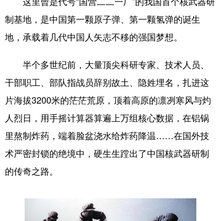
这里曾是代号“国营二二一厂”的我国首个核武器研
制基地，是中国第一颗原子弹、第一颗氢弹的诞生
地，承载着几代中国人矢志不移的强国梦想。
半个多世纪前，大量顶尖科研专家、技术人员、
干部职工、部队指战员辞别故土、隐姓埋名，扎进这
片海拔3200米的茫茫荒原，顶着高原的凛冽寒风与灼
人烈日，用手摇计算器算遍上万组核心数据，在铝锅
里熬制炸药，端着脸盆浇水给炸药降温……在国外技
术严密封锁的绝境中，硬生生蹚出了中国核武器研制
的传奇之路。