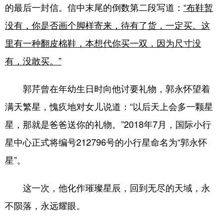
的最后一封信。信中末尾的倒数第二段写道：
“布鞋暂
没有，你是否画个脚样寄来，待有了货，一定买。这
里有一种翻皮棉鞋，本想代你买一双，因为尺寸没
有，没敢买。”
郭芹曾在年幼生日时向他讨要礼物，郭永怀望着
满天繁星，愧疚地对女儿说道：“以后天上会多一颗星
星，那就是爸爸送你的礼物。”2018年7月，国际小行
星中心正式将编号212796号的小行星命名为“郭永怀
星”。
这一次，他化作璀璨星辰，回到无尽的天域，永
不陨落，永远耀眼。