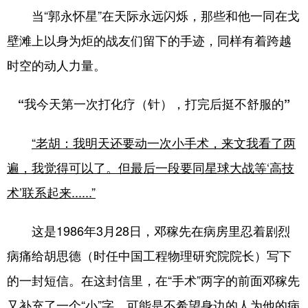
当“郭永怀星”在天际永远闪烁，那些和他一同在戈
壁滩上以身为炬的战友们留下的手迹，同样有着跨越
时空的动人力量。
“我今天第一次打化疗（针），打完后挺不舒服的”
“老胡：我明天还要动一次小手术，来文我看了两
遍，我觉得可以了。但最后一段要同星球大战等‘高技
术’联系起来......”
这是1986年3月28日，邓稼先在病房里忍着剧烈
病痛给胡思德（时任中国工程物理研究院院长）写下
的一封短信。在这封信里，在“手术”两字的前面邓稼先
又补充了一个“小”字，可能是不希望身边的人为他的病