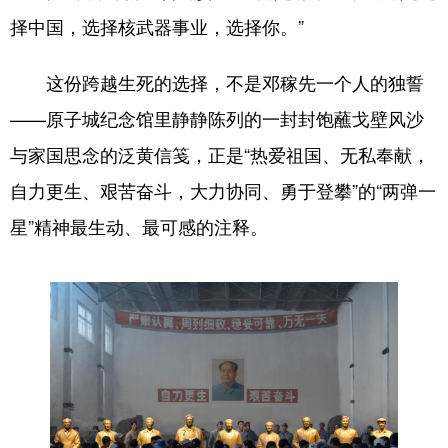
择中国，选择核武器事业，选择你。”
这份跨越生死的选择，不是邓稼先一个人的独誓
——原子城纪念馆里静静陈列的一封封饱蘸戈壁风沙
与家国思念的泛黄信笺，正是“热爱祖国、无私奉献，
自力更生、艰苦奋斗，大力协同、勇于登攀”的“两弹一
星”精神最生动、最可感的注释。