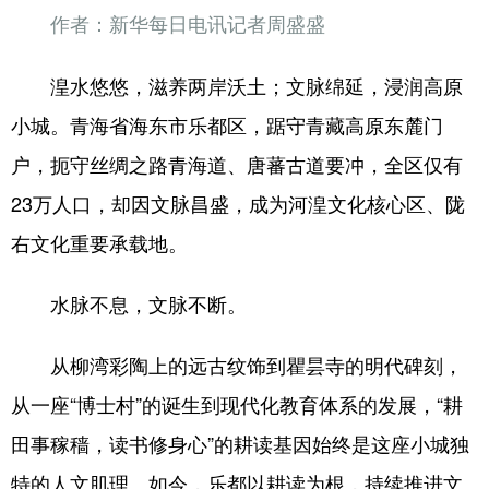
作者：新华每日电讯记者周盛盛
湟水悠悠，滋养两岸沃土；文脉绵延，浸润高原
小城。青海省海东市乐都区，踞守青藏高原东麓门
户，扼守丝绸之路青海道、唐蕃古道要冲，全区仅有
23万人口，却因文脉昌盛，成为河湟文化核心区、陇
右文化重要承载地。
水脉不息，文脉不断。
从柳湾彩陶上的远古纹饰到瞿昙寺的明代碑刻，
从一座“博士村”的诞生到现代化教育体系的发展，“耕
田事稼穑，读书修身心”的耕读基因始终是这座小城独
特的人文肌理。如今，乐都以耕读为根，持续推进文