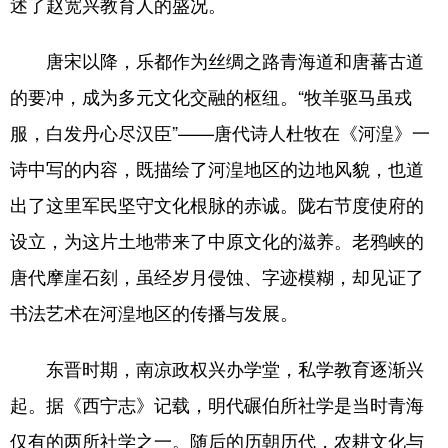
述了赵宽兴教育人的盛况。
唐宋以降，乐都作为丝绸之路青海道和唐蕃古道
的要冲，成为多元文化交融的枢纽。“牧羊驱马虽戎
服，白发丹心尽汉臣”——唐代诗人杜牧在《河湟》一
诗中写的内容，既描绘了河湟地区的边地风貌，也道
出了这里军民坚守文化根脉的赤诚。陇右节度使府的
设立，为这片土地带来了中原文化的滋养。老鸦峡的
唐代摩崖石刻，虽经岁月侵蚀、字迹模糊，却见证了
书法艺术在河湟地区的传播与发展。
东晋时期，南凉政权兴办学堂，私学教育逐渐兴
起。据《西宁志》记载，明代碾伯所社学是当时青海
仅有的两所社学之一。随后的历朝历代，农耕文化与