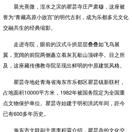
晨光熹微，湟水之滨的瞿昙寺庄严肃穆，这座被
誉为“青藏高原小故宫”的明代古刹，成为乐都多元文化
交融共生的经典缩影。
走进寺院，眼前的汉式斗拱层层叠叠如飞鸟展
翼，宽阔的前院两侧矗立着灰瓦歇山顶碑亭。目之所
及，这座藏传佛教寺院呈现出鲜明的中原建筑风格。
瞿昙寺地处青海省海东市乐都区瞿昙镇新联村，
占地面积10000平方米，1982年被国务院定为全国重
点文物保护单位。瞿昙寺始建于明初洪武年间，距今
已有600多年历史。
海东市文联副主席李积霖介绍，瞿昙寺的文化交