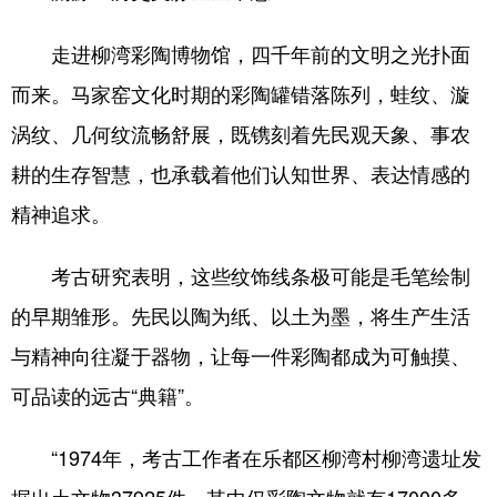
走进柳湾彩陶博物馆，四千年前的文明之光扑面
而来。马家窑文化时期的彩陶罐错落陈列，蛙纹、漩
涡纹、几何纹流畅舒展，既镌刻着先民观天象、事农
耕的生存智慧，也承载着他们认知世界、表达情感的
精神追求。
考古研究表明，这些纹饰线条极可能是毛笔绘制
的早期雏形。先民以陶为纸、以土为墨，将生产生活
与精神向往凝于器物，让每一件彩陶都成为可触摸、
可品读的远古“典籍”。
“1974年，考古工作者在乐都区柳湾村柳湾遗址发
掘出土文物37925件，其中仅彩陶文物就有17000多