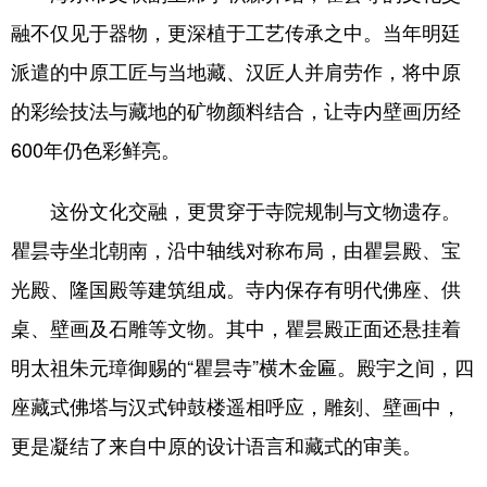
融不仅见于器物，更深植于工艺传承之中。当年明廷
派遣的中原工匠与当地藏、汉匠人并肩劳作，将中原
的彩绘技法与藏地的矿物颜料结合，让寺内壁画历经
600年仍色彩鲜亮。
这份文化交融，更贯穿于寺院规制与文物遗存。
瞿昙寺坐北朝南，沿中轴线对称布局，由瞿昙殿、宝
光殿、隆国殿等建筑组成。寺内保存有明代佛座、供
桌、壁画及石雕等文物。其中，瞿昙殿正面还悬挂着
明太祖朱元璋御赐的“瞿昙寺”横木金匾。殿宇之间，四
座藏式佛塔与汉式钟鼓楼遥相呼应，雕刻、壁画中，
更是凝结了来自中原的设计语言和藏式的审美。