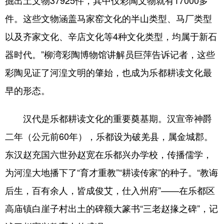
件。这些文物涵盖马家窑文化的半山类型、马厂类型
以及齐家文化、辛店文化等4种文化类型，均属于新石
器时代。”柳湾彩陶博物馆讲解员巨萍告诉记者，这些
彩陶见证了河湟文明的肇始，也成为乐都耕读文化最
早的形态。
汉代是乐都耕读文化的重要奠基期。汉宣帝神爵
二年（公元前60年），乐都设为破羌县，属金城郡。
东汉赵充国六世孙赵宽在乐都兴办学校，传播儒学，
为河湟大地播下了“育才重教”“耕读传家”的种子。“教诲
后生，百有余人，皆成俊艾，仕入州府”——在乐都区
高庙镇白崖子村出土的碑额大篆书“三老赵掾之碑”，记