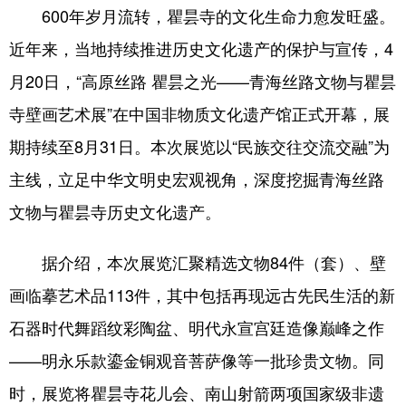
600年岁月流转，瞿昙寺的文化生命力愈发旺盛。
近年来，当地持续推进历史文化遗产的保护与宣传，4
月20日，“高原丝路 瞿昙之光——青海丝路文物与瞿昙
寺壁画艺术展”在中国非物质文化遗产馆正式开幕，展
期持续至8月31日。本次展览以“民族交往交流交融”为
主线，立足中华文明史宏观视角，深度挖掘青海丝路
文物与瞿昙寺历史文化遗产。
据介绍，本次展览汇聚精选文物84件（套）、壁
画临摹艺术品113件，其中包括再现远古先民生活的新
石器时代舞蹈纹彩陶盆、明代永宣宫廷造像巅峰之作
——明永乐款鎏金铜观音菩萨像等一批珍贵文物。同
时，展览将瞿昙寺花儿会、南山射箭两项国家级非遗