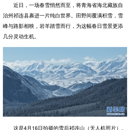
近日，一场春雪悄然而至，将青海省海北藏族自
治州祁连县裹进一片纯白世界。田野间覆满积雪，雪
峰与路影相映，岩羊踏雪而行，为这幅春日雪景更添
几分灵动生机。
这是4月16日拍摄的雪后祁连山（无人机照片）。