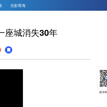
政
光影青海
一座城消失30年