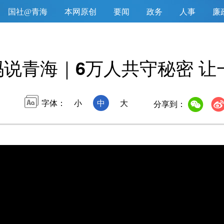
国社@青海
本网原创
要闻
政务
人事
廉
说青海｜6万人共守秘密 让
字体：
小
中
大
分享到：