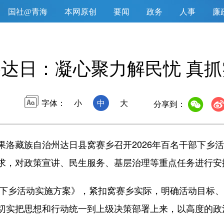
国社@青海
本网原创
要闻
政务
人事
廉
达日：凝心聚力解民忧 真
字体：
小
中
大
分享到：
藏族自治州达日县窝赛乡召开2026年百名干部下乡活
求，对政策宣讲、民生服务、基层治理等重点任务进行安
下乡活动实施方案》，紧扣窝赛乡实际，明确活动目标、
切实把思想和行动统一到上级决策部署上来，以高度的政